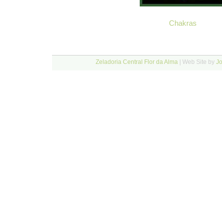
Chakras
Zeladoria Central Flor da Alma
| Web Site by
J