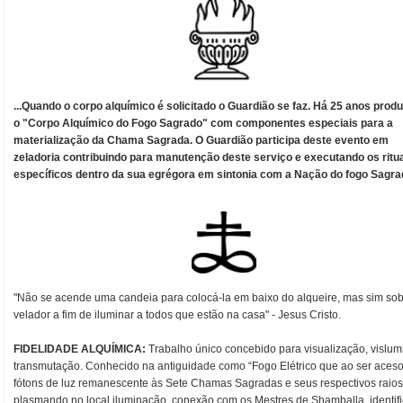
...Quando o corpo alquímico é solicitado o Guardião se faz. Há 25 anos prod
o "Corpo Alquímico do Fogo Sagrado" com componentes especiais para a
materialização da Chama Sagrada. O Guardião participa deste evento em
zeladoria contribuindo para manutenção deste serviço e executando os ritu
específicos dentro da sua egrégora em sintonia com a Nação do fogo Sagra
"Não se acende uma candeia para colocá-la em baixo do alqueire, mas sim sob
velador a fim de iluminar a todos que estão na casa" - Jesus Cristo.
FIDELIDADE ALQUÍMICA:
Trabalho único concebido para visualização, vislum
transmutação. Conhecido na antiguidade como “Fogo Elétrico que ao ser aceso
fótons de luz remanescente às Sete Chamas Sagradas e seus respectivos raios
plasmando no local iluminação, conexão com os Mestres de Shamballa, identif