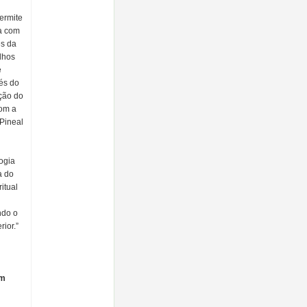
ermite
ia com
és da
lhos
e
vés do
ção do
com a
Pineal
ogia
a do
itual
ndo o
ior.”
em