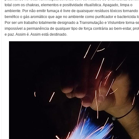
total com os chakras, elementos e positividade ritualística. Apagado, limpa o
ambiente. Por não emitir fumaça é livre de quaisquer resíduos tóxicos tornando
benéfico o gás aromático que age no ambiente como purificador e bactericida lo
Por ser um trabalho totalmente designado a Transmutação e Vislumbre torna-s
impossível a permanência de qualquer tipo de força contrária ao bem-estar, pr
e paz. Assim é. Assim está destinado.