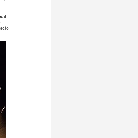
cal.
e
oteção