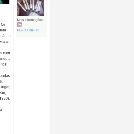
e
Mais informações:
. Os
odem
PERGAMINHO
imárias
viajar
os com
mando a
itos:
 ondas
s.
 lugar,
vão,
1980).
ra