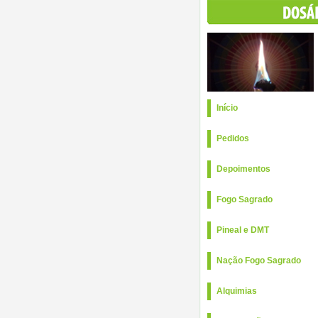
Início
Pedidos
Depoimentos
Fogo Sagrado
Pineal e DMT
Nação Fogo Sagrado
Alquimias