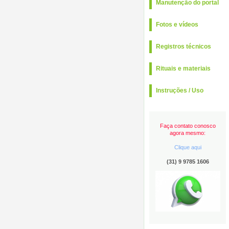
Manutenção do portal
Fotos e vídeos
Registros técnicos
Rituais e materiais
Instruções / Uso
Faça contato conosco
agora mesmo:
Clique aqui
(31) 9
9785 1606