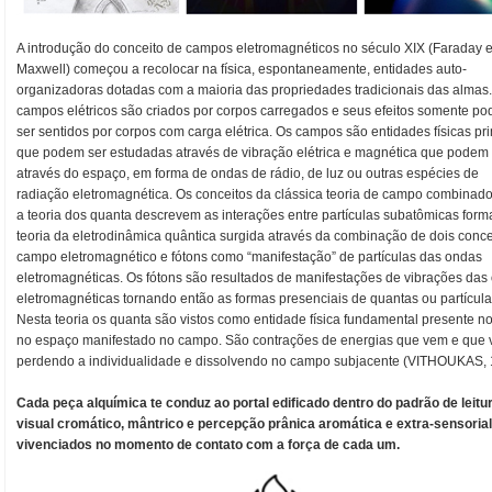
A introdução do conceito de campos eletromagnéticos no século XIX (Faraday 
Maxwell) começou a recolocar na física, espontaneamente, entidades auto-
organizadoras dotadas com a maioria das propriedades tradicionais das almas
campos elétricos são criados por corpos carregados e seus efeitos somente p
ser sentidos por corpos com carga elétrica. Os campos são entidades físicas pr
que podem ser estudadas através de vibração elétrica e magnética que podem 
através do espaço, em forma de ondas de rádio, de luz ou outras espécies de
radiação eletromagnética. Os conceitos da clássica teoria de campo combinad
a teoria dos quanta descrevem as interações entre partículas subatômicas for
teoria da eletrodinâmica quântica surgida através da combinação de dois conce
campo eletromagnético e fótons como “manifestação” de partículas das ondas
eletromagnéticas. Os fótons são resultados de manifestações de vibrações das
eletromagnéticas tornando então as formas presenciais de quantas ou partícula
Nesta teoria os quanta são vistos como entidade física fundamental presente no
no espaço manifestado no campo. São contrações de energias que vem e que 
perdendo a individualidade e dissolvendo no campo subjacente (VITHOUKAS, 
Cada peça alquímica te conduz ao portal edificado dentro do padrão de leitu
visual cromático, mântrico e percepção prânica aromática e extra-sensorial
vivenciados no momento de contato com a força de cada um.