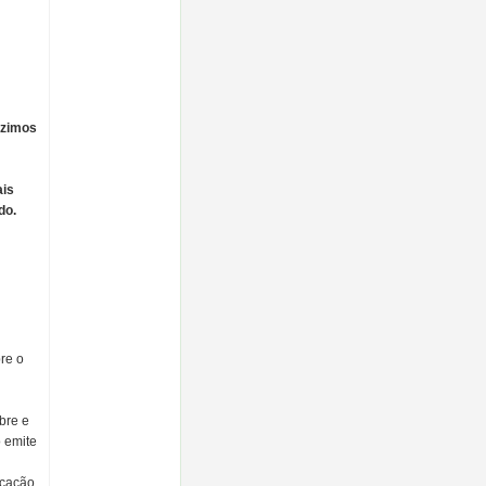
uzimos
ais
do.
re o
bre e
 emite
icação