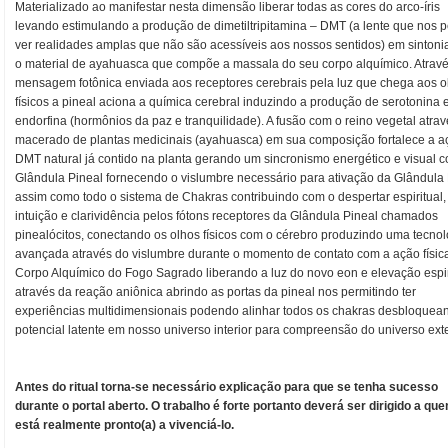
Materializado ao manifestar nesta dimensão liberar todas as cores do arco-íris
levando estimulando a produção de dimetiltripitamina – DMT (a lente que nos p
ver realidades amplas que não são acessíveis aos nossos sentidos) em sinton
o material de ayahuasca que compõe a massala do seu corpo alquímico. Atrav
mensagem fotônica enviada aos receptores cerebrais pela luz que chega aos o
físicos a pineal aciona a química cerebral induzindo a produção de serotonina 
endorfina (hormônios da paz e tranquilidade). A fusão com o reino vegetal atra
macerado de plantas medicinais (ayahuasca) em sua composição fortalece a a
DMT natural já contido na planta gerando um sincronismo energético e visual 
Glândula Pineal fornecendo o vislumbre necessário para ativação da Glândula 
assim como todo o sistema de Chakras contribuindo com o despertar espiritual,
intuição e clarividência pelos fótons receptores da Glândula Pineal chamados
pinealócitos, conectando os olhos físicos com o cérebro produzindo uma tecnol
avançada através do vislumbre durante o momento de contato com a ação físic
Corpo Alquímico do Fogo Sagrado liberando a luz do novo eon e elevação espir
através da reação aniônica abrindo as portas da pineal nos permitindo ter
experiências multidimensionais podendo alinhar todos os chakras desbloquea
potencial latente em nosso universo interior para compreensão do universo exter
Antes do ritual torna-se necessário explicação para que se tenha sucesso
durante o portal aberto. O trabalho é forte portanto deverá ser dirigido a qu
está realmente pronto(a) a vivenciá-lo.