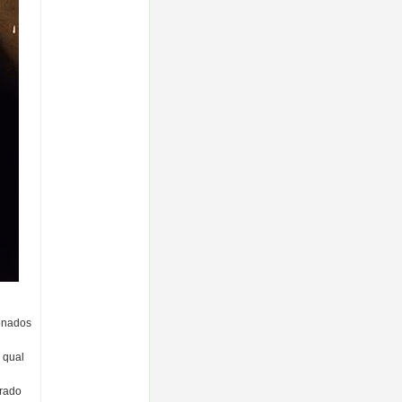
onados
 qual
rado